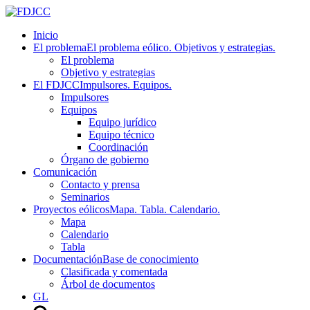
Inicio
El problema
El problema eólico. Objetivos y estrategias.
El problema
Objetivo y estrategias
El FDJCC
Impulsores. Equipos.
Impulsores
Equipos
Equipo jurídico
Equipo técnico
Coordinación
Órgano de gobierno
Comunicación
Contacto y prensa
Seminarios
Proyectos eólicos
Mapa. Tabla. Calendario.
Mapa
Calendario
Tabla
Documentación
Base de conocimiento
Clasificada y comentada
Árbol de documentos
GL