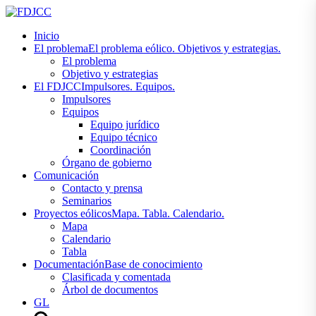
Inicio
El problema
El problema eólico. Objetivos y estrategias.
El problema
Objetivo y estrategias
El FDJCC
Impulsores. Equipos.
Impulsores
Equipos
Equipo jurídico
Equipo técnico
Coordinación
Órgano de gobierno
Comunicación
Contacto y prensa
Seminarios
Proyectos eólicos
Mapa. Tabla. Calendario.
Mapa
Calendario
Tabla
Documentación
Base de conocimiento
Clasificada y comentada
Árbol de documentos
GL