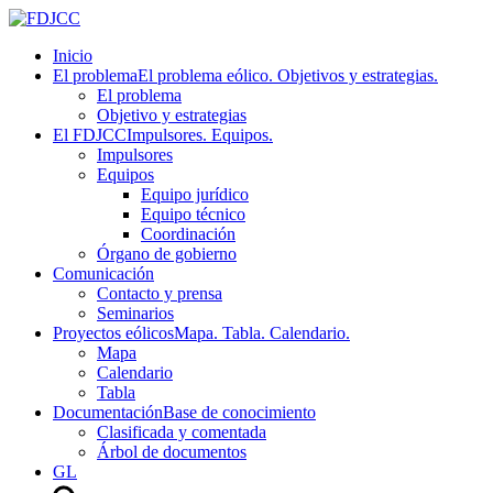
Inicio
El problema
El problema eólico. Objetivos y estrategias.
El problema
Objetivo y estrategias
El FDJCC
Impulsores. Equipos.
Impulsores
Equipos
Equipo jurídico
Equipo técnico
Coordinación
Órgano de gobierno
Comunicación
Contacto y prensa
Seminarios
Proyectos eólicos
Mapa. Tabla. Calendario.
Mapa
Calendario
Tabla
Documentación
Base de conocimiento
Clasificada y comentada
Árbol de documentos
GL