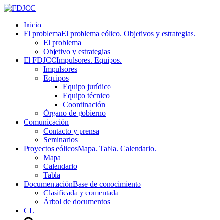
Inicio
El problema
El problema eólico. Objetivos y estrategias.
El problema
Objetivo y estrategias
El FDJCC
Impulsores. Equipos.
Impulsores
Equipos
Equipo jurídico
Equipo técnico
Coordinación
Órgano de gobierno
Comunicación
Contacto y prensa
Seminarios
Proyectos eólicos
Mapa. Tabla. Calendario.
Mapa
Calendario
Tabla
Documentación
Base de conocimiento
Clasificada y comentada
Árbol de documentos
GL