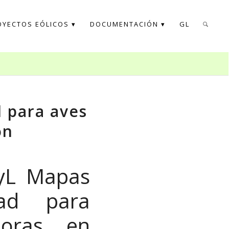
OYECTOS EÓLICOS
DOCUMENTACIÓN
GL
d para aves
ón
CyL Mapas
dad para
doras en