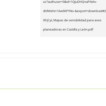
uc?authuser=0&id=1QJuDHQnaPAtAv-
dHlWehrr1Aw9XPYNo-&export=download#20
09 JCyL Mapas de sensibilidad para aves
planeadoras en Castilla y León.pdf