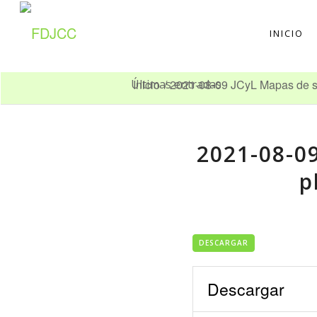
INICIO
Inicio
/
2021-08-09 JCyL Mapas de sen
Últimas entradas
2021-08-09
p
DESCARGAR
Descargar